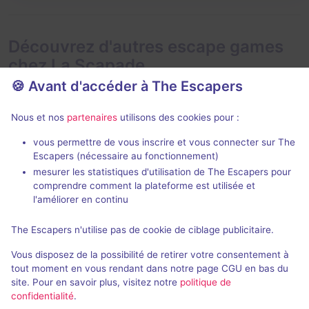
Découvrez d'autres escape games
chez La Scapade
🍪 Avant d'accéder à The Escapers
Nous et nos
partenaires
utilisons des cookies pour :
vous permettre de vous inscrire et vous connecter sur The
En extérieur
En extéri
2 h
Escapers (nécessaire au fonctionnement)
mesurer les statistiques d'utilisation de The Escapers pour
La veuve du lac
comprendre comment la plateforme est utilisée et
La Scapade
La Scapade
l'améliorer en continu
4 / 5
1 avis
The Escapers n'utilise pas de cookie de ciblage publicitaire.
1 - 8
1 - 8
Intermédiaire
Vous disposez de la possibilité de retirer votre consentement à
Historique / Culturel, Aventure
2,5€ - 20€
tout moment en vous rendant dans notre page CGU en bas du
site. Pour en savoir plus, visitez notre
politique de
confidentialité
.