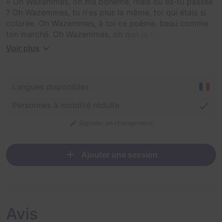
« Oh Wazemmes, oh ma bohème, mais où es-tu passée
? Oh Wazemmes, tu n'es plus la même, toi qui étais si
colorée. Oh Wazemmes, à toi ce poème, beau comme
ton marché. Oh Wazemmes, oh que je t'aime, tu dois
être sauvée. »
Voir plus
Par ces mots, l'incantatrice hispano-marocaine Julia
Iglesios honore Wazemmes, après qu'un mage noir ait
Langues disponibles
opéré un maléfice sur le quartier : détruisant son
ambiance et la gaieté des habitants.
Personnes à mobilité réduite
Trop âgée, l'incantatrice a besoin de vous pour réaliser
Signaler un changement
son rituel magique à l'endroit où il rompra le sortilège
malfaisant. Vite, redonnez vie à Wazemmes pour
remporter un super cadeau !
Ajouter une session
Avis