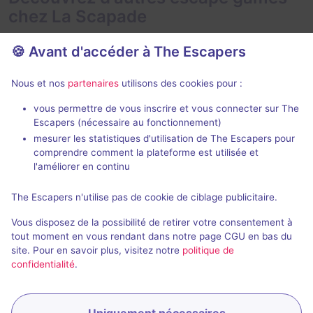
chez La Scapade
🍪 Avant d'accéder à The Escapers
Nous et nos
partenaires
utilisons des cookies pour :
En extérieur
En extéri
2 h
vous permettre de vous inscrire et vous connecter sur The
Escapers (nécessaire au fonctionnement)
La veuve du lac
mesurer les statistiques d'utilisation de The Escapers pour
La Scapade
La Scapade
comprendre comment la plateforme est utilisée et
4 / 5
1 avis
l'améliorer en continu
1 - 8
1 - 8
Intermédiaire
The Escapers n'utilise pas de cookie de ciblage publicitaire.
Historique / Culturel, Aventure
2,5€ - 20€
Vous disposez de la possibilité de retirer votre consentement à
tout moment en vous rendant dans notre page CGU en bas du
site. Pour en savoir plus, visitez notre
politique de
confidentialité
.