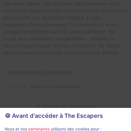
que nous créons. Des châteaux historiques aux villas
modernes, chaque lieu est méticuleusement sélectionné
pour ajouter une dimension magique à votre
expérience. Notre promesse ? Un moment où vous
plongez entièrement dans un univers différent. Ne
soyez plus simplement un spectateur ; devenez le
personnage principal, entouré d’acteurs et de décors
soigneusement créés pour vous transporter ailleurs.
Informations pratiques
https://fame-events.com/
SITE WEB
Signaler un changement
🍪 Avant d'accéder à The Escapers
Nous et nos
partenaires
utilisons des cookies pour :