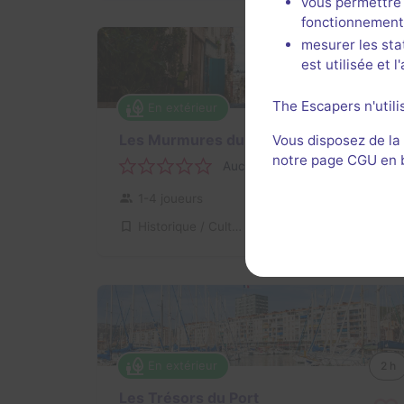
vous permettre 
fonctionnement
mesurer les sta
est utilisée et 
The Escapers n'utili
En extérieur
2 h
Les Murmures du Panier
Vous disposez de la
notre page CGU en ba
Aucun avis
1-4 joueurs
Pour débuter
Historique / Culturel
12,2€ - 48,8€
En extérieur
2 h
Les Trésors du Port