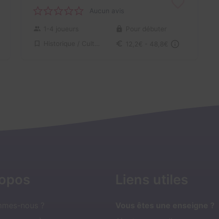
Aucun avis
1-4 joueurs
Pour débuter
Historique / Culturel, Enquête / Mystère
12,2€ - 48,8€
ropos
Liens utiles
mmes-nous ?
Vous êtes une enseigne ?