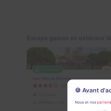
Escape games en extérieur d
En extérieur
2 h
Les Clés du Pouvoir
3,1 / 5
2 avis
🍪 Avant d'
1-4 joueurs
Intermédiaire
Nous et nos
partena
Historique / Culturel, Enquête / Mystère
12,2€ - 48,8€