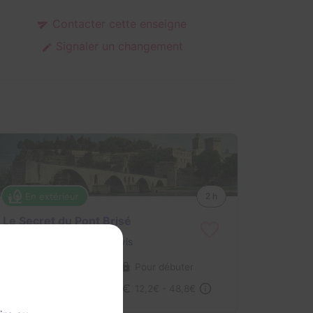
Contacter cette enseigne
Signaler un changement
En extérieur
2 h
Le Secret du Pont Brisé
Aucun avis
1-4 joueurs
Pour débuter
Historique / Culturel, Enquête / Mystère
12,2€ - 48,8€