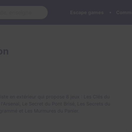
Escape games
Commu
on
ste en extérieur qui propose 8 jeux :
Les Clés du
l'Arsenal
,
Le Secret du Pont Brisé
,
Les Secrets du
ogrammé
et
Les Murmures du Panier
.