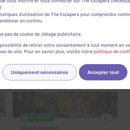
de vous inscrire et vous connecter sur The Escapers (nécessa
)
tistiques d'utilisation de The Escapers pour comprendre comm
l'améliorer en continu
se pas de cookie de ciblage publicitaire.
En extérieur
2 h
Les Ombres de l'Arsenal
 possibilité de retirer votre consentement à tout moment en v
s du site. Pour en savoir plus, visitez notre
politique de confi
Aucun avis
1-4 joueurs
Difficile
Uniquement nécessaires
Accepter tout
Historique / Culturel, Enquête / Mystère
12,2€ - 48,8€
En extérieur
2 h
Mission Cézanne