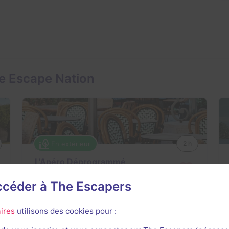
e Escape Nation
En extérieur
2 h
L'Apéro Déprogrammé
Aucun avis
accéder à The Escapers
1-4 joueurs
Intermédiaire
ires
utilisons des cookies pour :
Logique
12,2€ - 48,8€