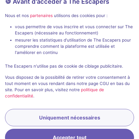
🍪 Avant d'accéder à The Escapers
1 - 10
Intermédiaire
Historique / Culturel, Aventure
15€ - 20€
Nous et nos
partenaires
utilisons des cookies pour :
vous permettre de vous inscrire et vous connecter sur The
Escapers (nécessaire au fonctionnement)
mesurer les statistiques d'utilisation de The Escapers pour
comprendre comment la plateforme est utilisée et
l'améliorer en continu
En extérieur
2 h
The Escapers n'utilise pas de cookie de ciblage publicitaire.
Les Mystères de Saint Pierre
Vous disposez de la possibilité de retirer votre consentement à
Aucun avis
tout moment en vous rendant dans notre page CGU en bas du
site. Pour en savoir plus, visitez notre
politique de
2 - 10
Intermédiaire
confidentialité
.
Historique / Culturel
15€ - 20€
Uniquement nécessaires
Accepter tout