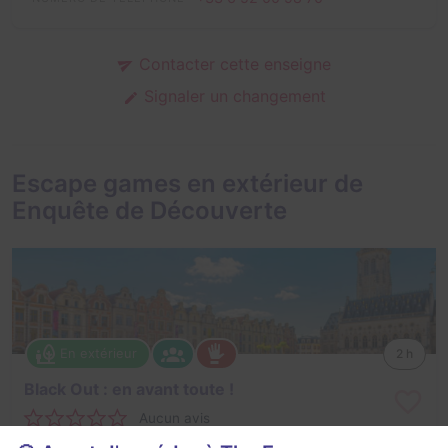
Contacter cette enseigne
Signaler un changement
Escape games en extérieur de
Enquête de Découverte
En extérieur
2 h
Black Out : en avant toute !
Aucun avis