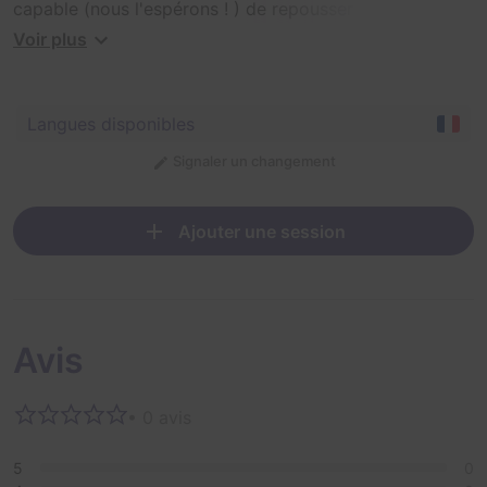
capable (nous l'espérons ! ) de repousser une bête
terrifiante. Heureusement l'esprit bienfaisant de son
Voir plus
concepteur semble encore hanter celle-ci et fera
équipe avec les aventuriers...
Langues disponibles
Signaler un changement
Ajouter une session
Avis
• 0 avis
5
0