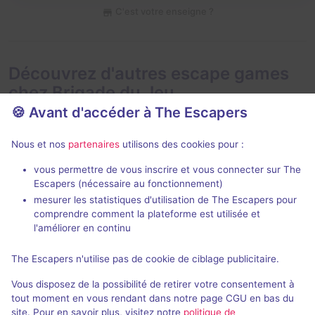
C'est votre enseigne ?
Découvrez d'autres escape games
chez Brigade du Jeu
🍪 Avant d'accéder à The Escapers
Nous et nos
partenaires
utilisons des cookies pour :
vous permettre de vous inscrire et vous connecter sur The
Évènement
30 min
Escapers (nécessaire au fonctionnement)
mesurer les statistiques d'utilisation de The Escapers pour
Pirate
comprendre comment la plateforme est utilisée et
Brigade du Jeu
l'améliorer en continu
Aucun avis
The Escapers n'utilise pas de cookie de ciblage publicitaire.
2 - 6
Inconnue
Vous disposez de la possibilité de retirer votre consentement à
Pirates
Non renseigné
tout moment en vous rendant dans notre page CGU en bas du
site. Pour en savoir plus, visitez notre
politique de