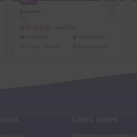
VR
50 min
Sanctum
Arvi
Aucun avis
2-6 joueurs
Intermédiaire
Frisson / Horreur
Non renseigné
ropos
Liens utiles
mmes-nous ?
Vous êtes une enseigne ?