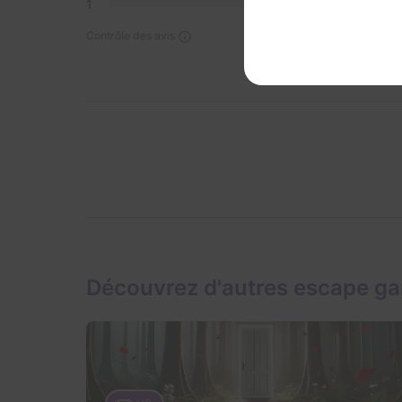
1
0
Contrôle des avis
Découvrez d'autres escape ga