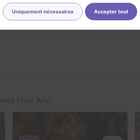
Uniquement nécessaires
Accepter tout
mes chez Arvi