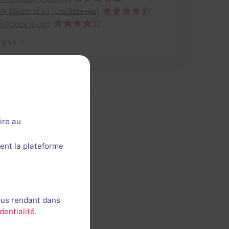
VR Studio 1850 (Les Belleville)
oVRdoze (Lyon)
r plus
ire au
ent la plateforme
 cette section ?
ous rendant dans
dentialité
.