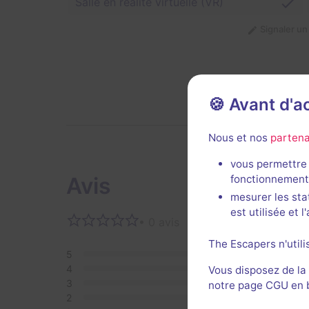
Salle en réalité virtuelle (VR)
Signaler u
🍪 Avant d'
Nous et nos
partena
vous permettre 
Avis
fonctionnement
mesurer les sta
est utilisée et 
• 0 avis
Aucun 
The Escapers n'utili
5
0
4
0
Vous disposez de la
3
0
notre page CGU en ba
2
0