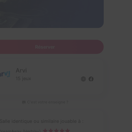
Réserver
Arvi
15 jeux
C'est votre enseigne ?
Salle identique ou similaire jouable à :
DreamAway (Herblay)