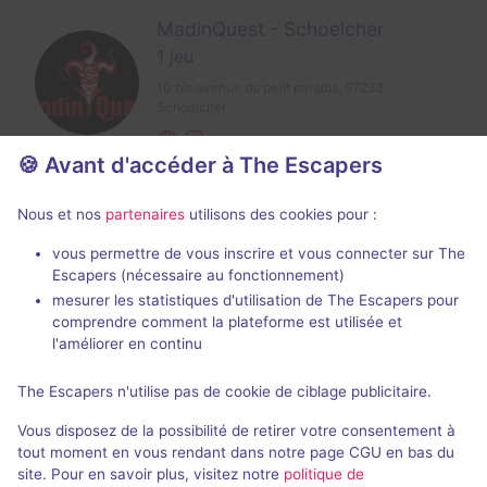
MadinQuest - Schoelcher
1 jeu
10 bis avenue du petit paradis,
97233
Schoelcher
🍪 Avant d'accéder à The Escapers
Nous et nos
partenaires
utilisons des cookies pour :
Enseignes fermées
vous permettre de vous inscrire et vous connecter sur The
Escapers (nécessaire au fonctionnement)
Vous trouverez ci-dessous toutes les enseignes
mesurer les statistiques d'utilisation de The Escapers pour
comprendre comment la plateforme est utilisée et
d'escape game à présent fermées de Martinique ainsi
l'améliorer en continu
que toutes les entreprises ayant proposé des escape
games évènementiels à présent terminés dans le
The Escapers n'utilise pas de cookie de ciblage publicitaire.
département de Martinique.
Vous disposez de la possibilité de retirer votre consentement à
tout moment en vous rendant dans notre page CGU en bas du
site. Pour en savoir plus, visitez notre
politique de