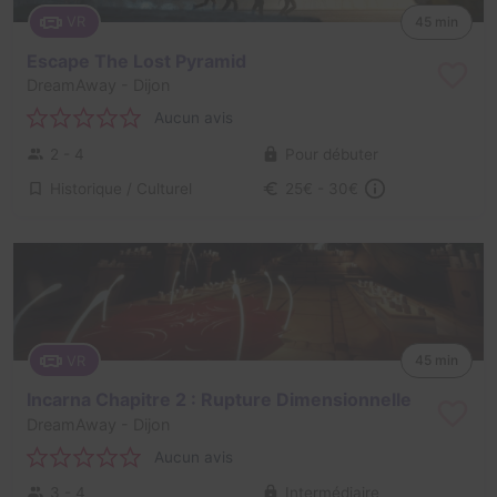
VR
45 min
Escape The Lost Pyramid
DreamAway
- Dijon
Aucun avis
2 - 4
Pour débuter
Historique / Culturel
25€ - 30€
VR
45 min
Incarna Chapitre 2 : Rupture Dimensionnelle
DreamAway
- Dijon
Aucun avis
3 - 4
Intermédiaire