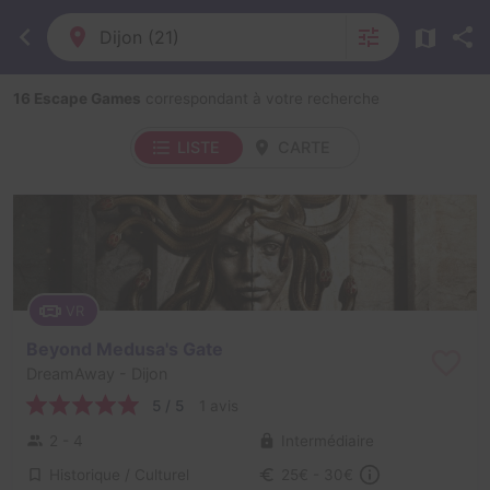
Dijon (21)
16 Escape Games
correspondant à votre recherche
LISTE
CARTE
VR
Beyond Medusa's Gate
DreamAway
- Dijon
5 / 5
1 avis
2 - 4
Intermédiaire
Historique / Culturel
25€ - 30€