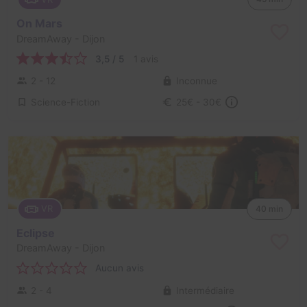
On Mars
DreamAway
- Dijon
3,5 / 5
1 avis
2 - 12
Inconnue
Science-Fiction
25€ - 30€
VR
40 min
Eclipse
DreamAway
- Dijon
Aucun avis
2 - 4
Intermédiaire