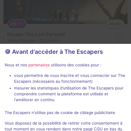
VR
45 min
Escape The Lost Pyramid
Virtual Escape
- Couternon
Aucun avis
🍪 Avant d'accéder à The Escapers
2 - 4
Pour débuter
Nous et nos
partenaires
utilisons des cookies pour :
Historique / Culturel
25€ - 30€
vous permettre de vous inscrire et vous connecter sur The
Escapers (nécessaire au fonctionnement)
mesurer les statistiques d'utilisation de The Escapers pour
comprendre comment la plateforme est utilisée et
l'améliorer en continu
The Escapers n'utilise pas de cookie de ciblage publicitaire.
VR
The Dagger of Time - Prince of Persia
Vous disposez de la possibilité de retirer votre consentement à
tout moment en vous rendant dans notre page CGU en bas du
DreamAway
- Dijon