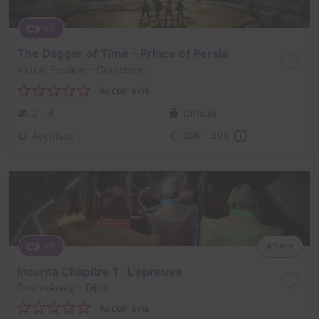
VR
The Dagger of Time - Prince of Persia
Virtual Escape
- Couternon
Aucun avis
2 - 4
Difficile
Aventure
25€ - 30€
VR
45 min
Incarna Chapitre 1 : L'épreuve
DreamAway
- Dijon
Aucun avis