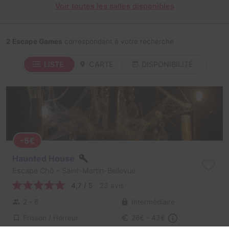
Voir toutes les salles disponibles
2 Escape Games
correspondant à votre recherche
LISTE
CARTE
DISPONIBILITÉ
-5€
Haunted House
Escape Chô
- Saint-Martin-Bellevue
4,7 / 5
23 avis
2 - 6
Intermédiaire
Frisson / Horreur
26€ - 43€