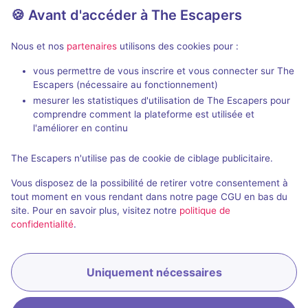
27 km
🍪 Avant d'accéder à The Escapers
Prochaine dispo :
Aujourd'hui à 18h30
Voir +
Nous et nos
partenaires
utilisons des cookies pour :
vous permettre de vous inscrire et vous connecter sur The
Escapers (nécessaire au fonctionnement)
mesurer les statistiques d'utilisation de The Escapers pour
comprendre comment la plateforme est utilisée et
l'améliorer en continu
The Escapers n'utilise pas de cookie de ciblage publicitaire.
L'Antre d'Hannibal
La Grande Évasion
- Annecy
Vous disposez de la possibilité de retirer votre consentement à
tout moment en vous rendant dans notre page CGU en bas du
4,4 / 5
34 avis
site. Pour en savoir plus, visitez notre
politique de
3 - 6
Difficile
confidentialité
.
Frisson / Horreur
24€ - 35€
27 km
Uniquement nécessaires