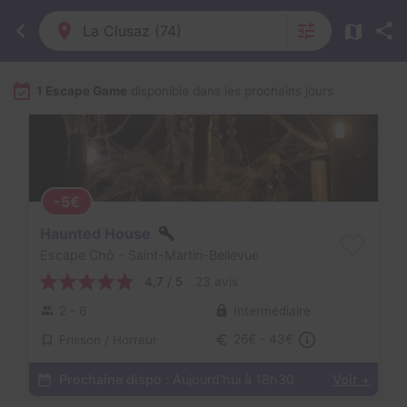
La Clusaz (74)
1 Escape Game
disponible dans les prochains jours
-5€
Haunted House
Escape Chô
- Saint-Martin-Bellevue
4,7 / 5
23 avis
2 - 6
Intermédiaire
Frisson / Horreur
26€ - 43€
Prochaine dispo :
Aujourd'hui à 18h30
Voir +