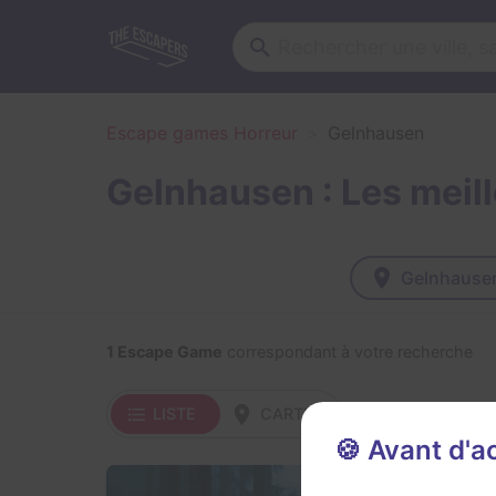
Escape games Horreur
Gelnhausen
Gelnhausen : Les meil
Gelnhause
1 Escape Game
correspondant à votre recherche
LISTE
CARTE
🍪 Avant d'