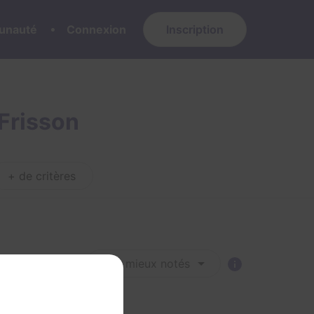
nauté
Connexion
Inscription
Frisson
+ de critères
Trier par :
Les mieux notés