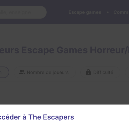
Escape games
Commu
leurs Escape Games Horreur/
n
Nombre de joueurs
Difficulté
accéder à The Escapers