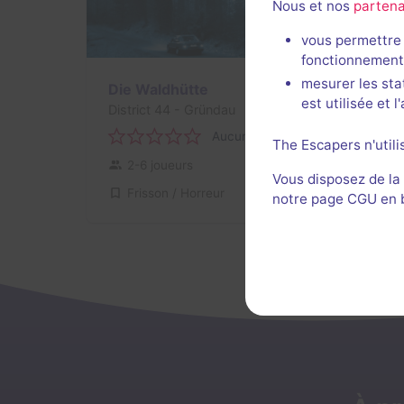
Nous et nos
partena
vous permettre 
fonctionnement
mesurer les sta
Die Waldhütte
est utilisée et 
District 44
- Gründau
Aucun avis
The Escapers n'utili
2-6 joueurs
Pour débuter
Vous disposez de la
Frisson / Horreur
29€ - 39€
notre page CGU en ba