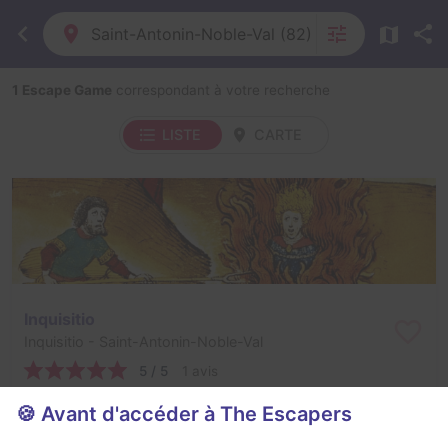
Saint-Antonin-Noble-Val (82)
1 Escape Game
correspondant à votre recherche
LISTE
CARTE
Inquisitio
Inquisitio
- Saint-Antonin-Noble-Val
5 / 5
1 avis
2 - 5
Intermédiaire
🍪 Avant d'accéder à The Escapers
Historique / Culturel, Aventure
30€ à 2 pers.