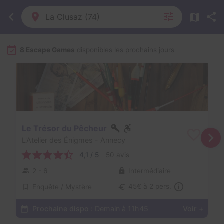
La Clusaz (74)
8 Escape Games
disponibles les prochains jours
Le Trésor du Pêcheur
L'Atelier des Énigmes
- Annecy
4,1 / 5
50 avis
2 - 6
Intermédiaire
Enquête / Mystère
45€ à 2 pers.
Prochaine dispo :
Demain à 11h45
Voir +