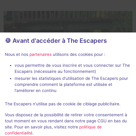
🍪 Avant d'accéder à The Escapers
Évènement
3 h
Qui a tué Madame de Carensac ?
Nous et nos
partenaires
utilisons des cookies pour :
Tit'évad
- Cheneché
vous permettre de vous inscrire et vous connecter sur The
Aucun avis
Escapers (nécessaire au fonctionnement)
mesurer les statistiques d'utilisation de The Escapers pour
2 - 12
Intermédiaire
comprendre comment la plateforme est utilisée et
Enquête / Mystère
18€ à 2 pers.
l'améliorer en continu
The Escapers n'utilise pas de cookie de ciblage publicitaire.
Vous disposez de la possibilité de retirer votre consentement à
16
autres salles correspondant à votre recherche
tout moment en vous rendant dans notre page CGU en bas du
sont disponibles autour de
Cheneché
.
site. Pour en savoir plus, visitez notre
politique de
confidentialité
.