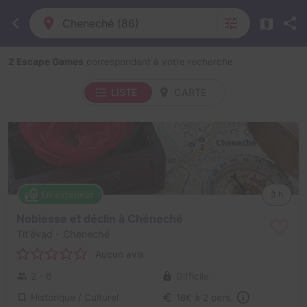
Cheneché (86)
2 Escape Games
correspondant à votre recherche
LISTE
CARTE
En extérieur
3 h
Noblesse et déclin à Chéneché
Tit'évad
- Cheneché
Aucun avis
2 - 6
Difficile
Historique / Culturel
18€ à 2 pers.