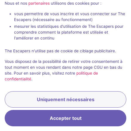
Nous et nos
partenaires
utilisons des cookies pour :
vous permettre de vous inscrire et vous connecter sur The
Escapers (nécessaire au fonctionnement)
2
autres salles correspondant à votre recherche
mesurer les statistiques d'utilisation de The Escapers pour
comprendre comment la plateforme est utilisée et
sont disponibles autour de
Blaye
.
l'améliorer en continu
Étendre la recherche
The Escapers n'utilise pas de cookie de ciblage publicitaire.
Vous disposez de la possibilité de retirer votre consentement à
tout moment en vous rendant dans notre page CGU en bas du
site. Pour en savoir plus, visitez notre
politique de
confidentialité
.
Uniquement nécessaires
Accepter tout
Accueil
Recherche
Connexion
Menu