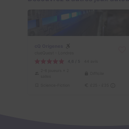
cQ Origenes
clueQuest
- Londres
4,6 / 5
44 avis
2-6 joueurs
× 2
Difficile
salles
Science-Fiction
£25 - £35