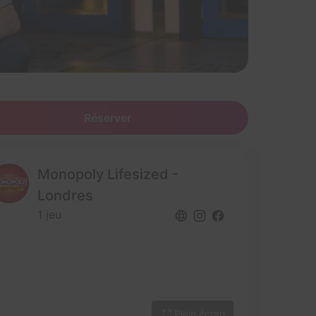
Réserver
Monopoly Lifesized -
Londres
1 jeu
Plein écran