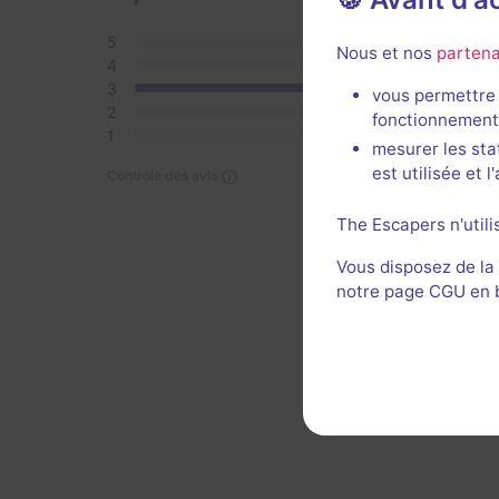
5
0
Nous et nos
partena
4
0
3
1
vous permettre 
2
0
fonctionnement
1
0
mesurer les sta
est utilisée et 
Contrôle des avis
Monopo
plateau
The Escapers n'utili
trop p
Vous disposez de la
sent u
notre page CGU en ba
efficac
Voi