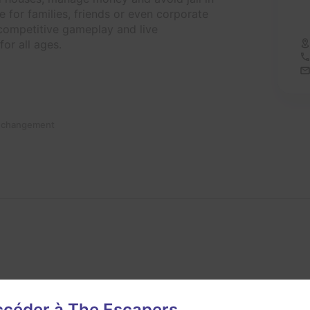
 for families, friends or even corporate
 competitive gameplay and live
or all ages.
n changement
s
accéder à The Escapers