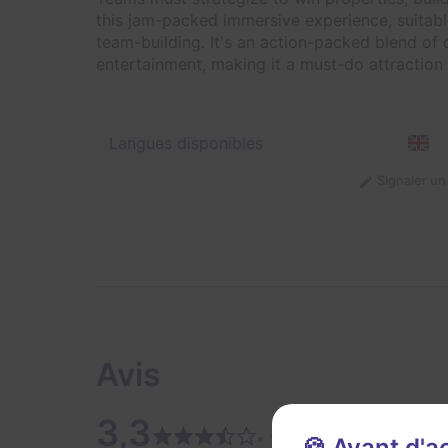
this jam-packed immersive experience, suitable
team-building. It's an action-packed blend of
entertainment, making it a must-do attraction f
Langues disponibles
Signaler u
Avis
3,3
1 avi
• 1 avis
🍪 Avant d'