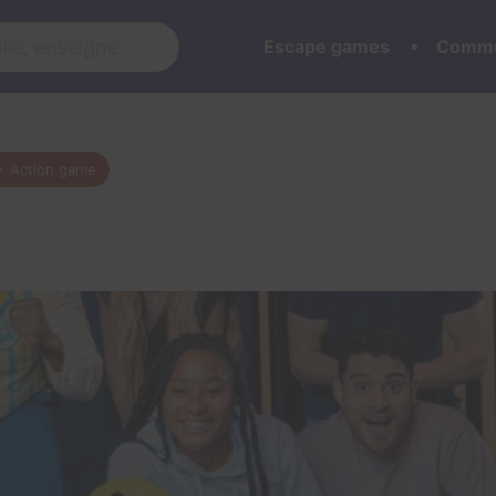
Escape games
Commu
d
Action game