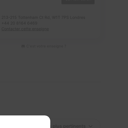
213-215 Tottenham Ct Rd,
W1T 7PS Londres
+44 20 8164 6469
Contacter cette enseigne
C'est votre enseigne ?