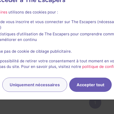
ires
utilisons des cookies pour :
Le Meilleur Escape Game
de vous inscrire et vous connecter sur The Escapers (nécessa
413
salles testées
S'abonner
)
tistiques d'utilisation de The Escapers pour comprendre comm
30 décembre 2025
l'améliorer en continu
ly Lifesized est une adaptation fidèle et visuellement impr
 central, l’ambiance et l’animation sont de véritables réuss
se pas de cookie de ciblage publicitaire.
eu généreuse et trop convenue, laissant un léger goût d’inach
 possibilité de retirer votre consentement à tout moment en v
n potentiel immense, déjà visible dans la qualité du décor p
s du site. Pour en savoir plus, visitez notre
politique de confi
e sur la forme, mais qui gagnerait à être plus ambitieuse su
r l'avis complet
Uniquement nécessaires
Accepter tout
1