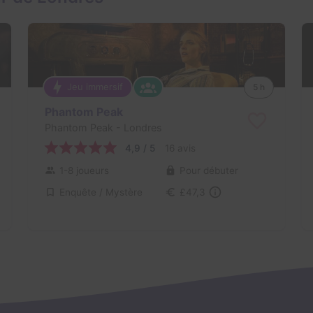
Jeu immersif
5 h
Phantom Peak
Phantom Peak
- Londres
4,9 / 5
16 avis
1-8 joueurs
Pour débuter
Enquête / Mystère
£47,3