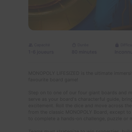
Capacité
Durée
Difficu
1-6 joueurs
80 minutes
Inconn
MONOPOLY LIFESIZED is the ultimate immersi
favourite board game!
Step on to one of our four giant boards and m
serve as your board's characterful guide, brin
excitement. Roll the dice and move across the
from the classic MONOPOLY Board, except to w
to complete a hands-on challenge, puzzle or 
Teams must strategize to win properties, buil