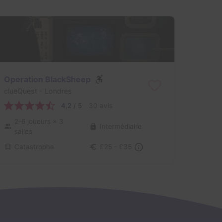
Operation BlackSheep
clueQuest
- Londres
4,2 / 5
30 avis
2-6 joueurs
× 3
Intermédiaire
salles
Catastrophe
£25 - £35