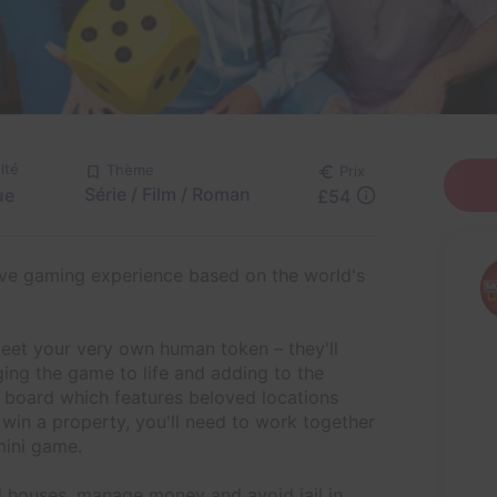
lté
Thème
Prix
Série / Film / Roman
ue
£54
ve gaming experience based on the world's
eet your very own human token – they'll
ging the game to life and adding to the
 board which features beloved locations
in a property, you'll need to work together
mini game.
d houses, manage money and avoid jail in