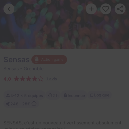
Sensas
Action game
Sensas
- Grenoble
4,0
1 avis
Logique
4-12
× 5 équipes
2 h
Inconnue
24€ - 28€
SENSAS, c'est un nouveau divertissement absolument
unique en région caennaise !