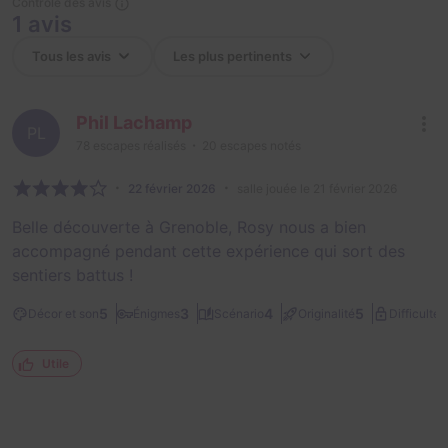
Contrôle des avis
1 avis
Phil Lachamp
PL
78
escapes réalisés
20
escapes notés
22 février 2026
salle jouée le 21 février 2026
Belle découverte à Grenoble, Rosy nous a bien
accompagné pendant cette expérience qui sort des
sentiers battus !
1
5
3
4
5
Décor et son
Énigmes
Scénario
Originalité
Difficulté
Utile