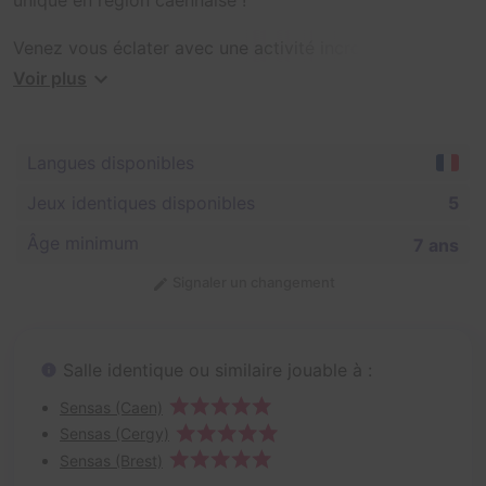
Venez vous éclater avec une activité incroyable et
accessible à tous, qui mettra vos 5 sens à l'épreuve.
Voir plus
Durant 2 heures et en équipe de 4 à 12 personnes, vous
explorerez nos ateliers de 200 mètres carrés, dans une
Langues disponibles
obscurité quasi-totale et... vous ferez face à vos peurs !
Jeux identiques disponibles
5
En famille, entre amis ou entre collaborateurs, vous
frapperez à la bonne porte.
Âge minimum
7 ans
Signaler un changement
Salle identique ou similaire jouable à :
Sensas (Caen)
Sensas (Cergy)
Sensas (Brest)