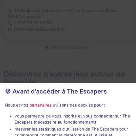
48 Boulevard Gambetta — CC La Caserne de Bonne,
38000 Grenoble
+33 6 99 41 99 66
Contacter cette enseigne
C'est votre enseigne ?
Découvrez d'autres jeux autour de
Grenoble
🍪 Avant d'accéder à The Escapers
Nous et nos
partenaires
utilisons des cookies pour :
vous permettre de vous inscrire et vous connecter sur The
Escapers (nécessaire au fonctionnement)
mesurer les statistiques d'utilisation de The Escapers pour
Bleue
Le Train des
comprendre comment la plateforme est utilisée et